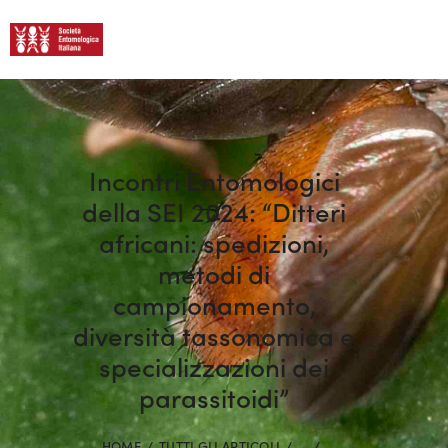
Incontri Entomologici
della SEI 2024: “Ditteri
africani: spedizioni,
metodi di
campionamento,
diversità tassonomica e
specializzazioni dei
parassitoidi”
HOME
TUTTI GLI ARTICOLI
...