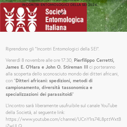
INCONTRI ENTOMOLOGICI DELLA SEI 2024...
Riprendono gli “Incontri Entomologici della SEI”.
Venerdì 8 novembre alle ore 17:30,
Pierfilippo Cerretti,
James E. O’Hara e John O. Stireman III
ci porteranno
alla scoperta dello sconosciuto mondo dei ditteri africani,
con “
Ditteri africani: spedizioni, metodi di
campionamento, diversità tassonomica e
specializzazioni dei parassitoidi
“
L’incontro sarà liberamente usufruibile sul canale YouTube
della Società, al seguente link:
https://www.youtube.com/channel/UCnY1rs74L8pttWxtB
iZwULQ