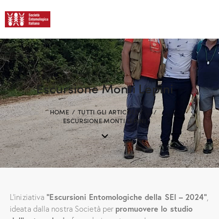
Escursione Monti Lepini
HOME
TUTTI GLI ARTICOLI
...
ESCURSIONE MONTI LEPINI
L’iniziativa
“Escursioni Entomologiche della SEI – 2024”
,
ideata dalla nostra Società per
promuovere lo studio